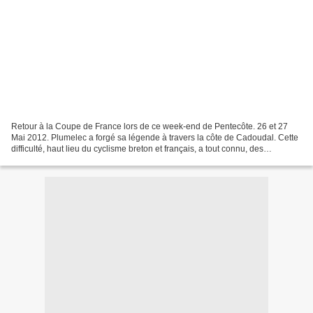
Retour à la Coupe de France lors de ce week-end de Pentecôte. 26 et 27
Mai 2012. Plumelec a forgé sa légende à travers la côte de Cadoudal. Cette
difficulté, haut lieu du cyclisme breton et français, a tout connu, des
Championnats de France au prologue...