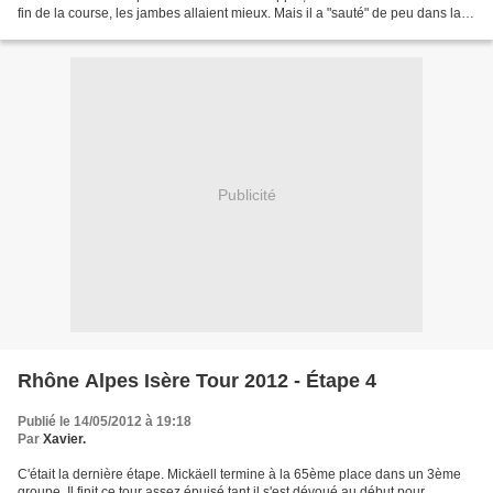
fin de la course, les jambes allaient mieux. Mais il a "sauté" de peu dans la
dernière bosse, ce qui lui...
Publicité
Rhône Alpes Isère Tour 2012 - Étape 4
Publié le 14/05/2012 à 19:18
Par
Xavier.
C'était la dernière étape. Mickäell termine à la 65ème place dans un 3ème
groupe. Il finit ce tour assez épuisé tant il s'est dévoué au début pour