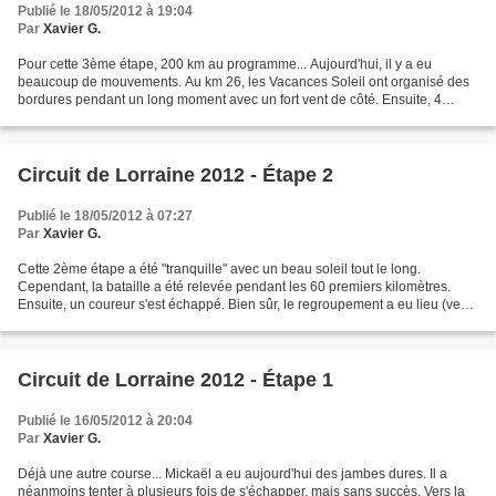
Publié le 18/05/2012 à 19:04
Par
Xavier G.
Pour cette 3ème étape, 200 km au programme... Aujourd'hui, il y a eu
beaucoup de mouvements. Au km 26, les Vacances Soleil ont organisé des
bordures pendant un long moment avec un fort vent de côté. Ensuite, 4
coureurs se sont échappés, mais ont été repris...
Circuit de Lorraine 2012 - Étape 2
Publié le 18/05/2012 à 07:27
Par
Xavier G.
Cette 2ème étape a été "tranquille" avec un beau soleil tout le long.
Cependant, la bataille a été relevée pendant les 60 premiers kilomètres.
Ensuite, un coureur s'est échappé. Bien sûr, le regroupement a eu lieu (vent
3/4 face) et les coureurs se sont...
Circuit de Lorraine 2012 - Étape 1
Publié le 16/05/2012 à 20:04
Par
Xavier G.
Déjà une autre course... Mickaël a eu aujourd'hui des jambes dures. Il a
néanmoins tenter à plusieurs fois de s'échapper, mais sans succès. Vers la