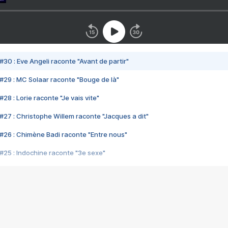
#30 : Eve Angeli raconte "Avant de partir"
#29 : MC Solaar raconte "Bouge de là"
28 : Lorie raconte "Je vais vite"
#27 : Christophe Willem raconte "Jacques a dit"
#26 : Chimène Badi raconte "Entre nous"
#25 : Indochine raconte "3e sexe"
#24 : Zaho raconte "C'est chelou"
#23 : Patrick Bruel raconte "Au café des délices"
#22 : Kyo raconte "Le chemin"
#21 : Nolwenn Leroy raconte "Cassé"