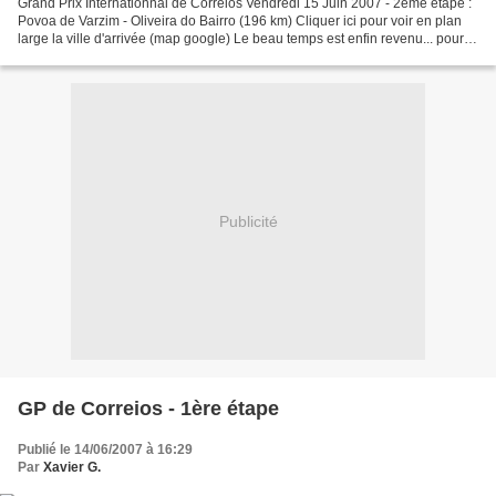
Grand Prix Internationnal de Correios Vendredi 15 Juin 2007 - 2ème étape :
Povoa de Varzim - Oliveira do Bairro (196 km) Cliquer ici pour voir en plan
large la ville d'arrivée (map google) Le beau temps est enfin revenu... pour
une 2ème étape très vallonnée...
Publicité
GP de Correios - 1ère étape
Publié le 14/06/2007 à 16:29
Par
Xavier G.