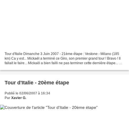
Tour d'Italie Dimanche 3 Juin 2007 - 21ème étape : Vestone - Milano (185
km) Ca y est... Mickaël a terminé ce Giro, son premier grand tour ! Bravo ! Il
fallait le faire... Mickaël a bien failli ne pas terminer cette dernière étape... En
effet, il a eu...
Tour d'Italie - 20ème étape
Publié le 02/06/2007 à 16:34
Par
Xavier G.