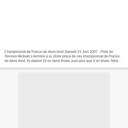
Championnat de France de demi-fond Samedi 23 Juin 2007 - Piste de
Rennes Mickaël a terminé à la 2ème place de ces championnat de France
de demi-fond. Ils étaient 16 en demi-finale, puis plus que 9 en finale. Mickaël
est très déçu de ne pas avoir gagné....