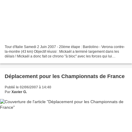
Tour d'Italie Samedi 2 Juin 2007 - 20ème étape : Bardolino - Verona contre-
la-montre (43 km) Objectif réussi : Mickaël a terminé largement dans les
délais ! Mickaël a donc fait ce chrono "à bloc" avec les forces qui lui
restaient... Il voulait assurer...
Déplacement pour les Championnats de France
Publié le 02/06/2007 à 14:40
Par
Xavier G.