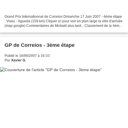
Grand Prix Internationnal de Correios Dimanche 17 Juin 2007 - 4ème étape
: Viseu - Agueda (159 km) Cliquer ici pour voir en plan large la ville d'arrivée
(map google) Commentaires de Mickaël plus tard... Classement de la 4ème
étape : 1 AZEVEDO (BENFICA)...
GP de Correios - 3ème étape
Publié le 16/06/2007 à 16:33
Par
Xavier G.