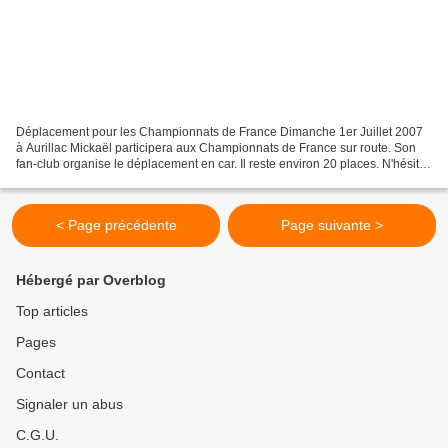
Déplacement pour les Championnats de France Dimanche 1er Juillet 2007
à Aurillac Mickaël participera aux Championnats de France sur route. Son
fan-club organise le déplacement en car. Il reste environ 20 places. N'hésitez
pas à vous inscrire afin de supporter...
< Page précédente
Page suivante >
Hébergé par Overblog
Top articles
Pages
Contact
Signaler un abus
C.G.U.