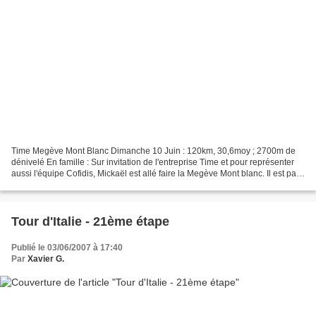
Time Megève Mont Blanc Dimanche 10 Juin : 120km, 30,6moy ; 2700m de
dénivelé En famille : Sur invitation de l'entreprise Time et pour représenter
aussi l'équipe Cofidis, Mickaël est allé faire la Megève Mont blanc. Il est parti
exceptionnellement en famille....
Tour d'Italie - 21ème étape
Publié le 03/06/2007 à 17:40
Par
Xavier G.