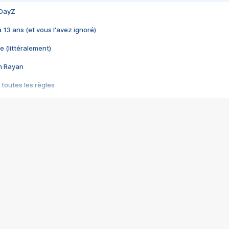
 DayZ
 a 13 ans (et vous l'avez ignoré)
e (littéralement)
im Rayan
 toutes les règles
s les jeux vidéo
us choquant de Rockstar ? - Le scandale BULLY
e plus moche de Steam
du RÊVE tourne au CAUCHEMAR
pendant 8 heures
it… à tort
umiliés par un jeu vidéo