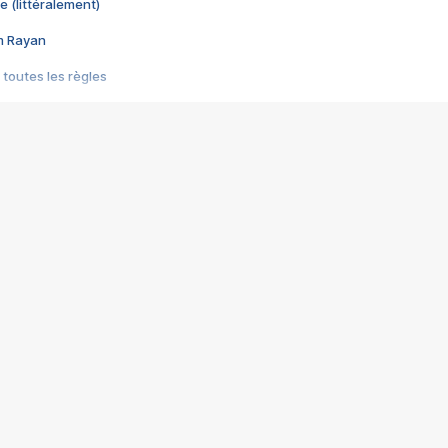
e (littéralement)
im Rayan
 toutes les règles
s les jeux vidéo
us choquant de Rockstar ? - Le scandale BULLY
e plus moche de Steam
du RÊVE tourne au CAUCHEMAR
pendant 8 heures
it… à tort
umiliés par un jeu vidéo
ire - Final Fantasy 8
ti un empire - Age of Empires
story DOFUS