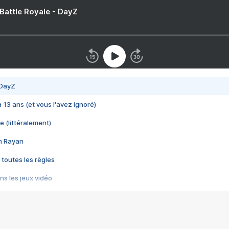
 Battle Royale - DayZ
 DayZ
 a 13 ans (et vous l'avez ignoré)
e (littéralement)
im Rayan
 toutes les règles
s les jeux vidéo
us choquant de Rockstar ? - Le scandale BULLY
e plus moche de Steam