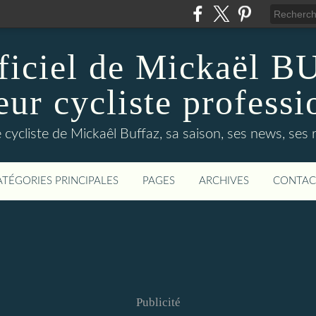
fficiel de Mickaël 
eur cycliste professi
 cycliste de Mickaêl Buffaz, sa saison, ses news, ses 
ATÉGORIES PRINCIPALES
PAGES
ARCHIVES
CONTAC
Publicité